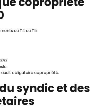
que copropriété
0
ements du T4 au T5.
970.
sle.
 audit obligatoire copropriété.
 du syndic et des
taires