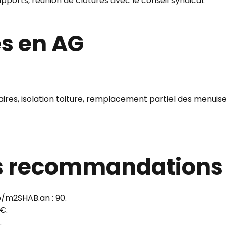
ports, réunion de clôtures avec le conseil syndical.
s en AG
res, isolation toiture, remplacement partiel des menuiseri
es recommandations
/m2SHAB.an : 90.
€.
.