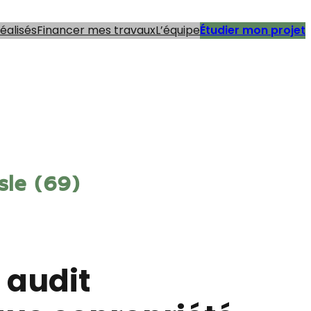
réalisés
Financer mes travaux
L’équipe
Étudier mon projet
esle (69)
: audit