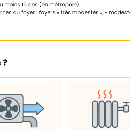
au moins 15 ans (en métropole).
ces du foyer : foyers « très modestes », « modeste
 ?