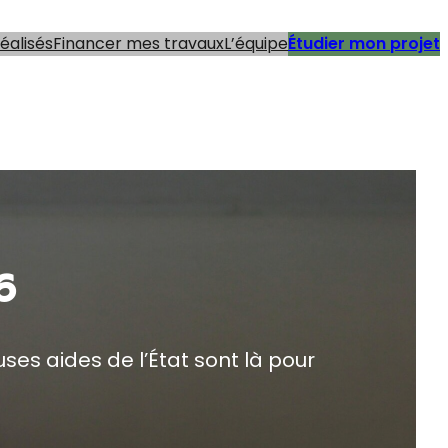
réalisés
Financer mes travaux
L’équipe
Étudier mon projet
6
es aides de l’État sont là pour